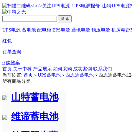
搜 索
UPS电源
蓄电池
配电柜
EPS电源
通讯电源
稳压电源
机房精密
红包
订单查询
0
购物车
首页
关于中科
产品展示
如何采购
成功案例
联系我们
当前位置:
首页
UPS蓄电池
西恩迪蓄电池
西恩迪蓄电池12-
>
>
>
所有商品分类
山特蓄电池
维谛蓄电池