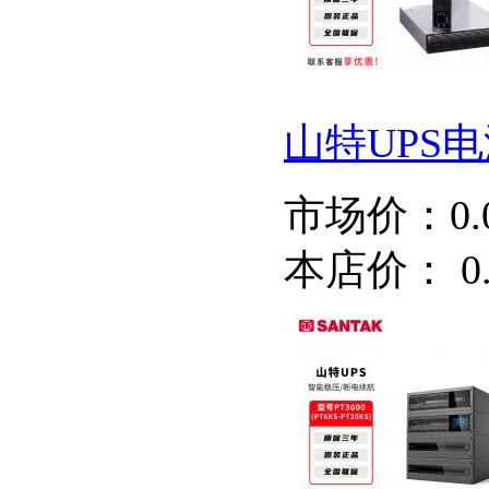
山特UPS电源
市场价：
0
本店价：
0