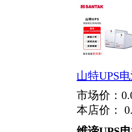
山特UPS电源 
市场价：
0
本店价：
0
维谛UPS