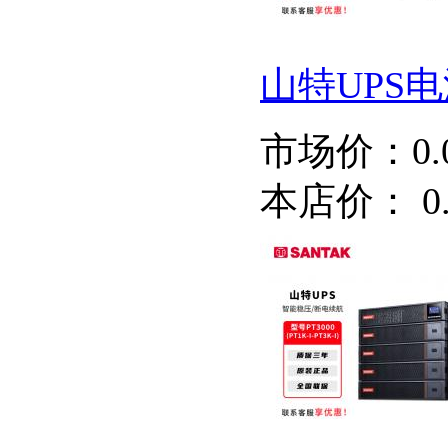
山特UPS电源
市场价：
0
本店价：
0